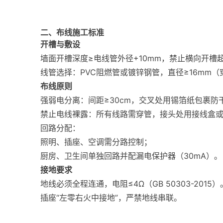
二、布线施工标准
开槽与敷设
墙面开槽深度≥电线管外径+10mm，禁止横向开槽
线管选择：PVC阻燃管或镀锌钢管，直径≥16mm（
布线原则
强弱电分离：间距≥30cm，交叉处用锡箔纸包裹防
禁止电线裸露：所有线路需穿管，接头处用接线盒或
回路分配：
照明、插座、空调需分路控制；
厨房、卫生间单独回路并配漏电保护器（30mA）。
接地要求
地线必须全程连通，电阻≤4Ω（GB 50303-2015）
插座“左零右火中接地”，严禁地线串联。