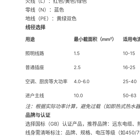
火线（L）：红色/黄色/绿色
零线（N）：蓝色
地线（PE）：黄绿双色
线径选择
用途
最小截面积（mm²）
适用电
照明线路
1.5
10-15
普通插座
2.5
16-25
空调、厨房等大功率
4.0-6.0
25-40
进户主线
10.0
50-63
注：根据实际功率计算，避免过载（如即热式热水器
品牌与认证
选择国标（GB）认证产品，推荐品牌：远东电缆、
线身需清晰标注：品牌、规格、电压等级（如450/7