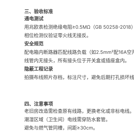
三、验收标准
通电测试
用兆欧表检测绝缘电阻≥0.5MΩ（GB 50258-2018
相位检测仪验证零火线无接反。
安全规范
配电箱内断路器匹配线路负载（如2.5mm²配16A空
线管内无接头，所有接头位于开关盒或插座盒内。
隐蔽工程记录
拍摄布线照片存档，标注尺寸，避免后期打孔损坏
四、注意事项
老旧房改造需检查原有线路，更换老化或非标电线
潮湿区域（卫生间）电线需穿防水套管。
避免与燃气管同槽，间距≥30cm。